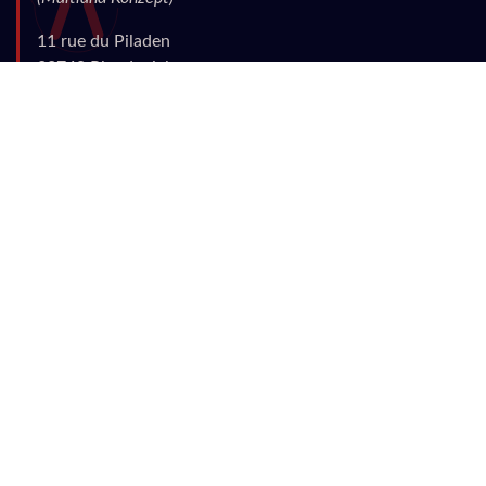
11 rue du Piladen
22740 Pleudaniel
Bretagne
France
info|
ät|physiosupport|punkt|org
Rechtliches
Diese Webpräsenz dient
der Information und
Bildung von
medizinisch
geschulten und
qualifizierten Fachleuten
.
Für Patienten ersetzt die
Information niemals den