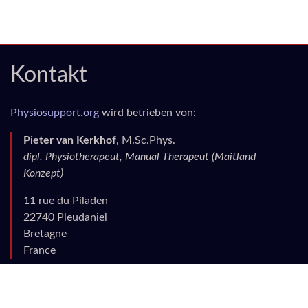
Kontakt
Physiosupport.org
wird betrieben von:
Pieter van Kerkhof
, M.Sc.Phys.
dipl. Physiotherapeut, Manual Therapeut (Maitland
Konzept)
11 rue du Piladen
22740 Pleudaniel
Bretagne
France
info|ät|physiosupport|punkt|org