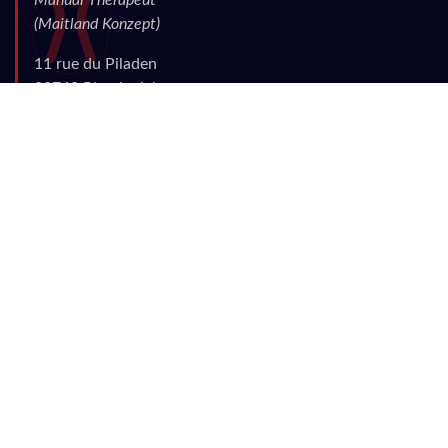
Manual Therapeut
(Maitland Konzept)
11 rue du Piladen
22740 Pleudaniel
Bretagne
France
info|
ät|physiosupport|punkt|org
Rechtliches
Diese Webpräsenz dient
der Information und
Bildung von
medizinisch
geschulten und
qualifizierten Fachleuten
.
Für Patienten ersetzt die