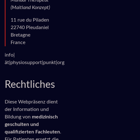
Manual Therapeut
(Maitland Konzept)
11 rue du Piladen
22740 Pleudaniel
Bretagne
France
info|
ät|physiosupport|punkt|org
Rechtliches
Diese Webpräsenz dient
der Information und
Bildung von
medizinisch
geschulten und
qualifizierten Fachleuten
.
Für Patienten ersetzt die