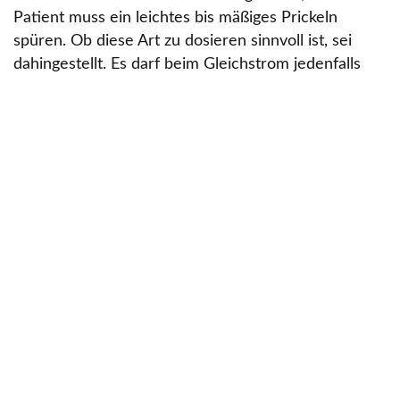
Patient muss ein leichtes bis mäßiges Prickeln
spüren. Ob diese Art zu dosieren sinnvoll ist, sei
dahingestellt. Es darf beim Gleichstrom jedenfalls
niemals so hoch dosiert werden, dass Schmerzen
auftreten.
• Der Autor zieht es bei einer solchen
hyperämisierenden Anwendung vor, zuerst den
sensorischen Schwellenwert zu bestimmen und
danach die Intensität entweder zu halbieren oder
gerade subsensorisch zu behandeln. Die
Behandlungszeit ist bei halber Intensität zu
verdoppeln. Möchte man zur Behandlung einer
neurogenen Entzündung als Alternative DF
benutzen, macht man es genauso: zuerst die
sensorische Schwelle bestimmen und danach runter
mit der Intensität bei entsprechend verlängerter
Behandlungsdauer.