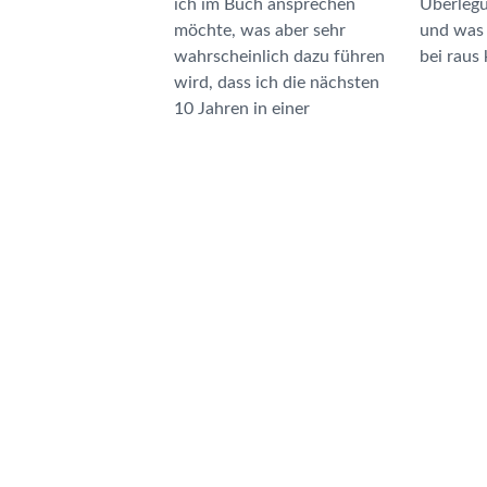
ich im Buch ansprechen
Überlegungen hinführen
möchte, was aber sehr
und was dann schließlich
wahrscheinlich dazu führen
bei raus
wird, dass ich die nächsten
10 Jahren in einer