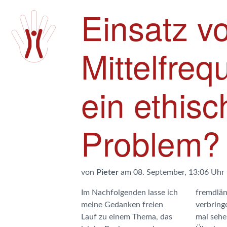
Einsatz v
Mittelfreq
ein ethis
Problem?
von
Pieter
am 08. September, 13:06 Uhr
Im Nachfolgenden lasse ich
fremdländischen Botschaft
meine Gedanken freien
verbringen muss. Ich muss
Lauf zu einem Thema, das
mal sehen wo diese