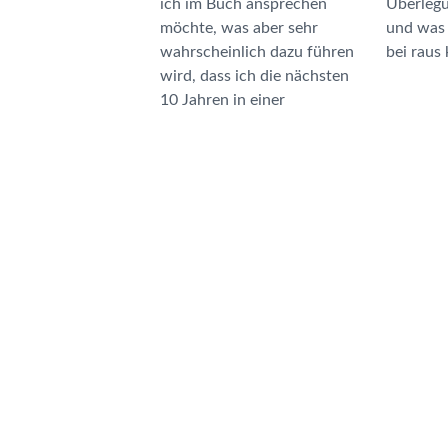
ich im Buch ansprechen
Überlegungen hinführen
möchte, was aber sehr
und was dann schließlich
wahrscheinlich dazu führen
bei raus
wird, dass ich die nächsten
10 Jahren in einer