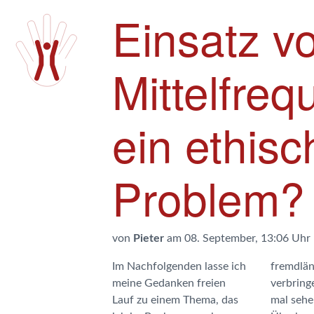
Einsatz v
Mittelfreq
ein ethis
Problem?
von
Pieter
am 08. September, 13:06 Uhr
Im Nachfolgenden lasse ich
fremdländischen Botschaft
meine Gedanken freien
verbringen muss. Ich muss
Lauf zu einem Thema, das
mal sehen wo diese