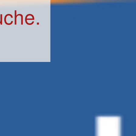
uche.